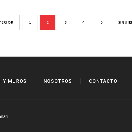
TERIOR
1
2
3
4
5
SIGUI
S Y MUROS
NOSOTROS
CONTACTO
nari