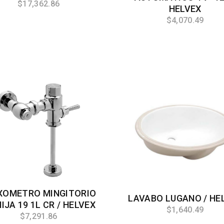
$17,362.86
HELVEX
$4,070.49
XOMETRO MINGITORIO
LAVABO LUGANO / HE
IJA 19 1L CR / HELVEX
$1,640.49
$7,291.86