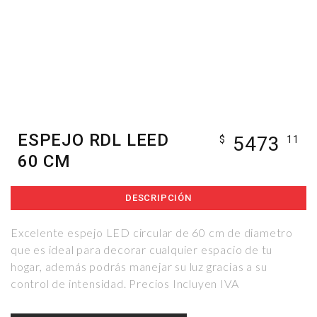
ESPEJO RDL LEED
5473
$
11
60 CM
DESCRIPCIÓN
Excelente espejo LED circular de 60 cm de diametro
que es ideal para decorar cualquier espacio de tu
hogar, además podrás manejar su luz gracias a su
control de intensidad. Precios Incluyen IVA